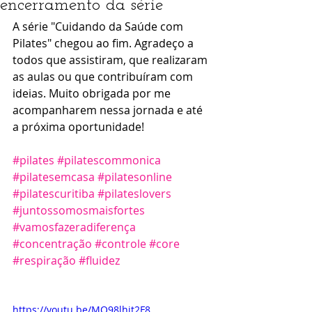
encerramento da série
A série "Cuidando da Saúde com 
Pilates" chegou ao fim. Agradeço a 
todos que assistiram, que realizaram 
as aulas ou que contribuíram com 
ideias. Muito obrigada por me 
acompanharem nessa jornada e até 
a próxima oportunidade! 
#pilates
#pilatescommonica
#pilatesemcasa
#pilatesonline
#pilatescuritiba
#pilateslovers
#juntossomosmaisfortes
#vamosfazeradiferença
#concentração
#controle
#core
#respiração
#fluidez
https://youtu.be/MO98lhit2F8