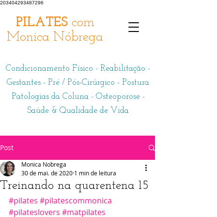
203404293487296
PILATES
com
Monica Nóbrega
Condicionamento Físico - Reabilitação -
Gestantes - Pré / Pós-Cirúrgico - Postura
Patologias da Coluna - Osteoporose -
Saúde & Qualidade de Vida
Post
Monica Nobrega
30 de mai. de 2020
1 min de leitura
Treinando na quarentena 15
#pilates
#pilatescommonica
#pilateslovers
#matpilates